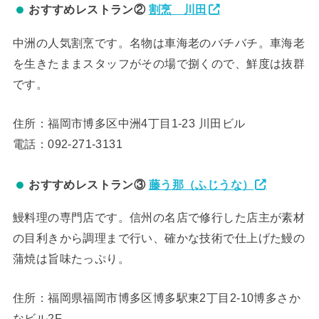
おすすめレストラン②
割烹 川田
中洲の人気割烹です。名物は車海老のバチバチ。車海老
を生きたままスタッフがその場で捌くので、鮮度は抜群
です。
住所：福岡市博多区中洲4丁目1-23 川田ビル
電話：092-271-3131
おすすめレストラン③
藤う那（ふじうな）
鰻料理の専門店です。信州の名店で修行した店主が素材
の目利きから調理まで行い、確かな技術で仕上げた鰻の
蒲焼は旨味たっぷり。
住所：福岡県福岡市博多区博多駅東2丁目2-10博多さか
なビル2F