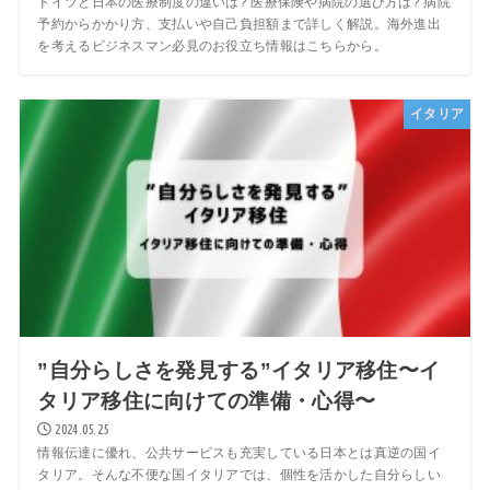
ドイツと日本の医療制度の違いは? 医療保険や病院の選び方は? 病院
予約からかかり方、支払いや自己負担額まで詳しく解説。海外進出
を考えるビジネスマン必見のお役立ち情報はこちらから。
イタリア
”自分らしさを発見する”イタリア移住〜イ
タリア移住に向けての準備・心得〜
2024.05.25
情報伝達に優れ、公共サービスも充実している日本とは真逆の国イ
タリア。そんな不便な国イタリアでは、個性を活かした自分らしい