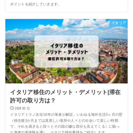
ポイントを紹介していきます。
イタリア
イタリア移住のメリット・デメリット|滞在
許可の取り方は？
2024.05.12
イタリアミラノ在住16年の筆者が解説。いわゆる海外生活3ヶ月の壁
（移住後3か月までは真新しい場所や人々との出会いで楽しい時期
で、それを過ぎると段々とその国の嫌な部分も見えてくる）に陥っ
た筆者の実体験を通し、イタリア移住事情をご紹介します。