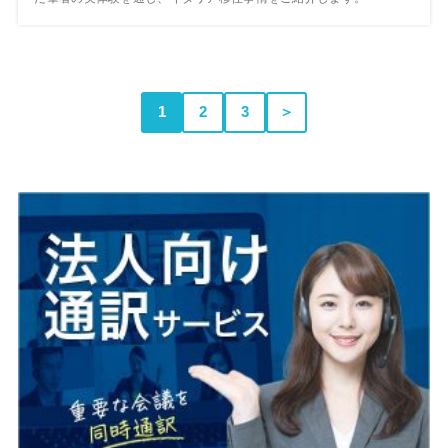
1
2
3
＞