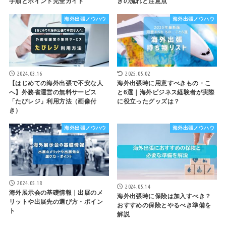
手順とポイント完全ガイド
きの流れと注意点
海外出張ノウハウ
海外出張ノウハウ
2024.03.16
2025.05.02
【はじめての海外出張で不安な人
海外出張時に用意すべきもの・こ
へ】外務省運営の無料サービス
と6選｜海外ビジネス経験者が実際
「たびレジ」利用方法（画像付
に役立ったグッズは？
き）
海外出張ノウハウ
海外出張ノウハウ
2024.05.18
2024.05.14
海外展示会の基礎情報｜出展のメ
海外出張時に保険は加入すべき？
リットや出展先の選び方・ポイン
おすすめの保険とやるべき準備を
ト
解説