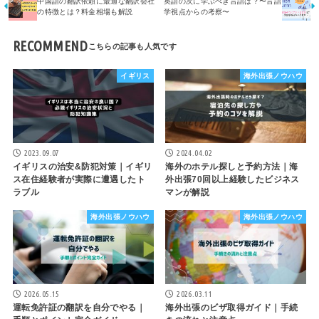
中国語の翻訳依頼に最適な翻訳会社
英語の次に学ぶべき言語は？〜言語
の特徴とは？料金相場も解説
学視点からの考察〜
RECOMMEND
イギリス
海外出張ノウハウ
2023.09.07
2024.04.02
イギリスの治安&防犯対策｜イギリ
海外のホテル探しと予約方法｜海
ス在住経験者が実際に遭遇したト
外出張70回以上経験したビジネス
ラブル
マンが解説
海外出張ノウハウ
海外出張ノウハウ
2026.05.15
2026.03.11
運転免許証の翻訳を自分でやる｜
海外出張のビザ取得ガイド｜手続