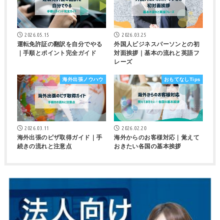
2026.05.15
2026.03.25
運転免許証の翻訳を自分でやる
外国人ビジネスパーソンとの初
｜手順とポイント完全ガイド
対面挨拶｜基本の流れと英語フ
レーズ
海外出張ノウハウ
おもてなしTips
2026.03.11
2026.02.20
海外出張のビザ取得ガイド｜手
海外からのお客様対応｜覚えて
続きの流れと注意点
おきたい各国の基本挨拶