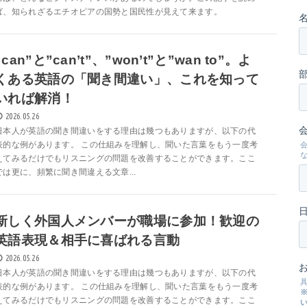
ば、知られざるエチオピアの国勢と国民性が見えて来ます。
“can”と”can’t”、”won’t”と”wan to”。よ
くある英語の「聞き間違い」、これを知って
いれば解消！
2026.05.26
日本人が英語の聞き間違いをする理由は幾つもありますが、以下の代
表的な例があります。 この仕組みを理解し、聞いた言葉をもう一度考
えてみるだけでもリスニングの問題を改善することができます。ここ
では更に、頻繁に聞き間違える文章...
新しく外国人メンバーが職場に参加！歓迎の
英語表現＆相手に喜ばれる言動
2026.05.26
日本人が英語の聞き間違いをする理由は幾つもありますが、以下の代
表的な例があります。 この仕組みを理解し、聞いた言葉をもう一度考
えてみるだけでもリスニングの問題を改善することができます。ここ