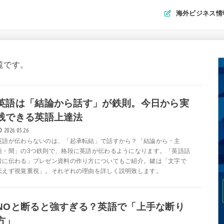
海外ビジネス情
一覧です。
英語は「結論から話す」が鉄則。今日から実
践できる英語上達法
2026.05.26
英語が伝わらないのは、「起承転結」で話すから？「結論から・主
語・間」の3つ鉄則で、格段に英語が伝わるようになります。「英語話
者に伝わる」プレゼン資料の作り方についてもご紹介。鍵は「文字で
伝えず視覚重視」。それぞれの理由を詳しく説明致します。
NOと断ると強すぎる？英語で「上手な断り
方」