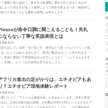
か？実際に使い始めて、答え方の多様性に驚かされた方もいるはず。
国によって答え方が違う？相手によって回答を変えるべき？毎回同じ
回答だと失礼？そんな素朴な疑問にお答えします。
Pleaseが命令口調に聞こえることも！失礼
にならない丁寧な英語表現とは
2026.05.26
英語を話している時「今の言い方、相手はどう思ったんだろう」と気
になったことはありませんか？「英語に敬語はない」と言われます
が、本当に英語に丁寧表現はないのでしょうか？「～してもらえます
か」を例に、いくつかの表現を見てみましょう。
アフリカ進出の足がかりは、エチオピアもあ
り？エチオピア現地体験レポート
2026.05.26
企業にとって「アフリカは最後の砦」と言われています。日本と同等
の人口、日本の3倍の国土面積、人件費は日本の10%というエチオピア
には、どんなビジネスチャンスがあるのでしょうか。この記事を読め