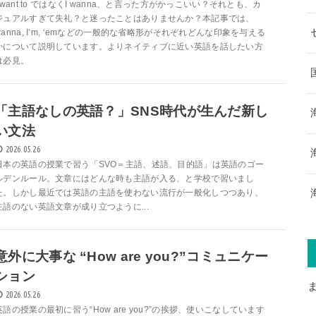
I want to ではなくI wanna、と言った方がかっこいい？それとも、カ
ジュアルすぎて失礼？と迷ったことはありませんか？本記事では、
wanna, I’m, ‘emなどの一般的な省略形がそれぞれどんな印象を与える
かについて説明しています。よりネイティブに近い英語を話したい方
は必見。
「主語なしの英語？」SNS時代が生んだ新し
い文法
2026.05.26
日本の英語の授業で習う「SVO＝主語、述語、目的語」は英語のゴー
ルデンルール。文章にはどんな時も主語が入る、と学校で習いまし
た。しかし最近では英語の主語を使わない流行が一般化しつつあり、
主語のない英語文章が成り立つように...
意外に大事な “How are you?”コミュニケー
ション
2026.05.26
英語の授業の最初に習う“How are you?”の挨拶、使いこなしています