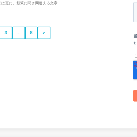
では更に、頻繁に聞き間違える文章...
3
…
8
＞