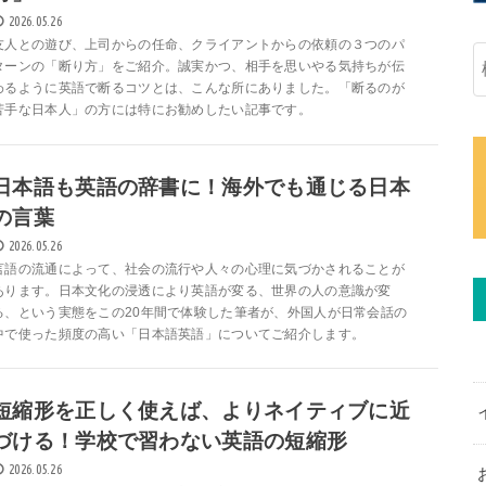
2026.05.26
友人との遊び、上司からの任命、クライアントからの依頼の３つのパ
ターンの「断り方」をご紹介。誠実かつ、相手を思いやる気持ちが伝
わるように英語で断るコツとは、こんな所にありました。「断るのが
苦手な日本人」の方には特にお勧めしたい記事です。
日本語も英語の辞書に！海外でも通じる日本
の言葉
2026.05.26
言語の流通によって、社会の流行や人々の心理に気づかされることが
あります。日本文化の浸透により英語が変る、世界の人の意識が変
る、という実態をこの20年間で体験した筆者が、外国人が日常会話の
中で使った頻度の高い「日本語英語」についてご紹介します。
短縮形を正しく使えば、よりネイティブに近
づける！学校で習わない英語の短縮形
2026.05.26