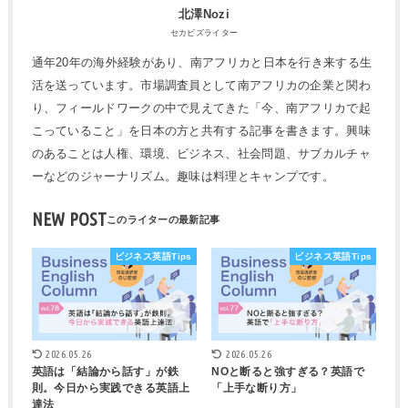
北澤Nozi
セカビズライター
通年20年の海外経験があり、南アフリカと日本を行き来する生
活を送っています。市場調査員として南アフリカの企業と関わ
り、フィールドワークの中で見えてきた「今、南アフリカで起
こっていること」を日本の方と共有する記事を書きます。興味
のあることは人権、環境、ビジネス、社会問題、サブカルチャ
ーなどのジャーナリズム。趣味は料理とキャンプです。
NEW POST
ビジネス英語Tips
ビジネス英語Tips
2026.05.26
2026.05.26
英語は「結論から話す」が鉄
NOと断ると強すぎる？英語で
則。今日から実践できる英語上
「上手な断り方」
達法