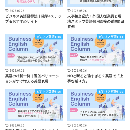
2026.05.26
2026.05.26
ビジネス英語習得法｜独学4ステッ
人事担当必読！外国人従業員と現
プ＆おすすめサイト
地スタッフ英語採用面接の質問&回
答例
ビジネス英語Tips
ビジネス英語Tips
2026.05.26
2026.05.26
英語の相槌一覧｜返答バリエーシ
NOと断ると強すぎる？英語で「上
ョンがすぐ増える英語表現
手な断り方」
ビジネス英語Tips
ビジネス英語Tips
2026.05.26
2026.05.26