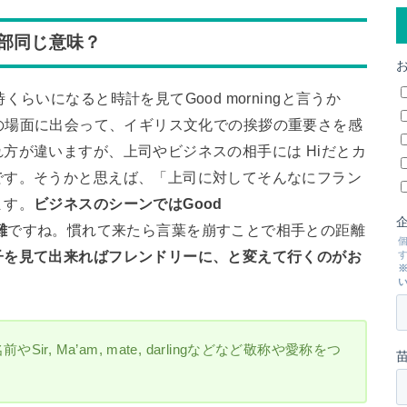
nは、全部同じ意味？
らいになると時計を見てGood morningと言うか
ます。この場面に出会って、イギリス文化での挨拶の重要さを感
方が違いますが、上司やビジネスの相手には Hiだとカ
です。そうかと思えば、「上司に対してそんなにフラン
ます。
ビジネスのシーンではGood
難
ですね。慣れて来たら言葉を崩すことで相手との距離
子を見て出来ればフレンドリーに、と変えて行くのがお
, Ma’am, mate, darlingなどなど敬称や愛称をつ