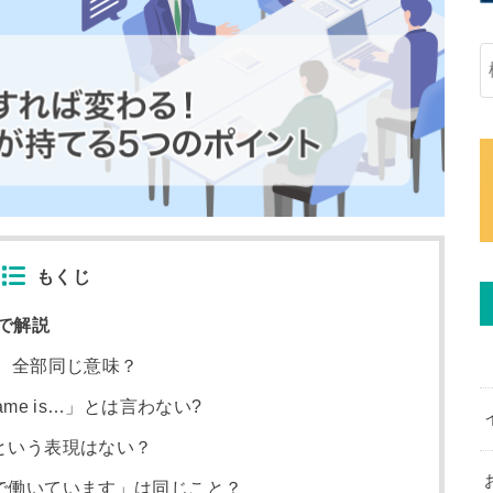
もくじ
で解説
noonは、全部同じ意味？
me is…」とは言わない?
という表現はない？
で働いています」は同じこと？