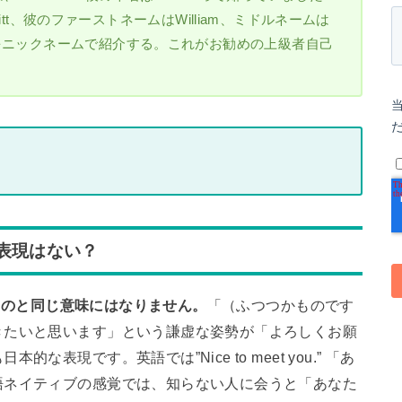
d Pitt、彼のファーストネームはWilliam、ミドルネームは
分をニックネームで紹介する。これがお勧めの上級者自己
表現はない？
使うのと同じ意味にはなりません。
「（ふつつかものです
きたいと思います」という謙虚な姿勢が「よろしくお願
表現です。英語では”Nice to meet you.” 「あ
語ネイティブの感覚では、知らない人に会うと「あなた