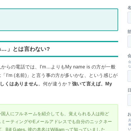
is…」とは言わない?
の電話では、I’m…よりもMy name is の方が一般
I’m (名前)」と言う事の方が多いかな、という感じが
おかしくはありません
。何が違うか？
強いて言えば、My
。
外国人にフルネームを紹介しても、覚えられる人は殆ど
スミーティングやEメールアドレスでも自分のニックネー
l Gates. 彼の本名はWilliamって知っていました