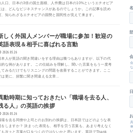
の人口、日本の3倍の国土面積、人件費は日本の10%というエチオピア
には、どんなビジネスチャンスがあるのでしょうか。この記事を読め
ば、知られざるエチオピアの国勢と国民性が見えて来ます。
新しく外国人メンバーが職場に参加！歓迎の
英語表現＆相手に喜ばれる言動
2026.05.26
日本人が英語の聞き間違いをする理由は幾つもありますが、以下の代
表的な例があります。 この仕組みを理解し、聞いた言葉をもう一度考
えてみるだけでもリスニングの問題を改善することができます。ここ
では更に、頻繁に聞き間違える文章...
異動時期に知っておきたい「職場を去る人、
残る人」の英語の挨拶
2026.05.26
職場を去る同僚や上司とのお別れの挨拶は、日本語ではどのような表
現をしますか？ 決まった表現も、相手を労う言葉も、あまり考えなく
ても次々と言葉が口をつくのではないかと思います。英語でThank