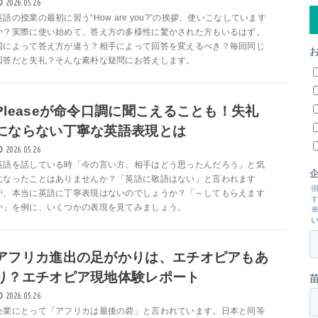
2026.05.26
英語の授業の最初に習う“How are you?”の挨拶、使いこなしています
か？実際に使い始めて、答え方の多様性に驚かされた方もいるはず。
国によって答え方が違う？相手によって回答を変えるべき？毎回同じ
回答だと失礼？そんな素朴な疑問にお答えします。
Pleaseが命令口調に聞こえることも！失礼
にならない丁寧な英語表現とは
2026.05.26
英語を話している時「今の言い方、相手はどう思ったんだろう」と気
になったことはありませんか？「英語に敬語はない」と言われます
が、本当に英語に丁寧表現はないのでしょうか？「～してもらえます
か」を例に、いくつかの表現を見てみましょう。
アフリカ進出の足がかりは、エチオピアもあ
り？エチオピア現地体験レポート
2026.05.26
企業にとって「アフリカは最後の砦」と言われています。日本と同等