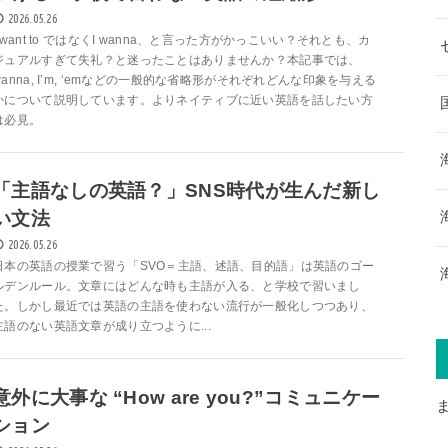
2026.05.26
I want to ではなくI wanna、と言った方がかっこいい？それとも、カ
ジュアルすぎて失礼？と迷ったことはありませんか？本記事では、
wanna, I’m, ‘emなどの一般的な省略形がそれぞれどんな印象を与える
かについて説明しています。よりネイティブに近い英語を話したい方
は必見。
「主語なしの英語？」SNS時代が生んだ新し
い文法
2026.05.26
日本の英語の授業で習う「SVO＝主語、述語、目的語」は英語のゴー
ルデンルール。文章にはどんな時も主語が入る、と学校で習いまし
た。しかし最近では英語の主語を使わない流行が一般化しつつあり、
主語のない英語文章が成り立つように...
意外に大事な “How are you?”コミュニケー
ション