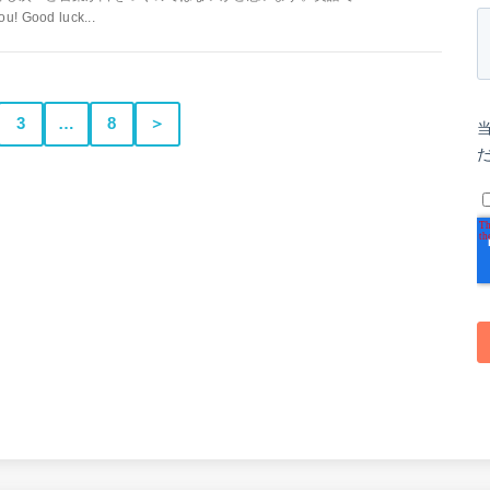
ou! Good luck...
3
…
8
＞