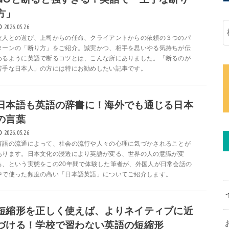
方」
2026.05.26
友人との遊び、上司からの任命、クライアントからの依頼の３つのパ
ターンの「断り方」をご紹介。誠実かつ、相手を思いやる気持ちが伝
わるように英語で断るコツとは、こんな所にありました。「断るのが
苦手な日本人」の方には特にお勧めしたい記事です。
日本語も英語の辞書に！海外でも通じる日本
の言葉
2026.05.26
言語の流通によって、社会の流行や人々の心理に気づかされることが
あります。日本文化の浸透により英語が変る、世界の人の意識が変
る、という実態をこの20年間で体験した筆者が、外国人が日常会話の
中で使った頻度の高い「日本語英語」についてご紹介します。
短縮形を正しく使えば、よりネイティブに近
づける！学校で習わない英語の短縮形