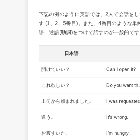
下記の例のように英語では、2人で会話を
す (1、2、5番目)。また、4番目のような単純な
語、述語(動詞)をつけて話すのが一般的です
日本語
開けていい？
Can I open it?
これ欲しい？
Do you want th
上司から頼まれました。
I was requeste
違う。
It’s wrong.
お腹すいた。
I’m hungry.