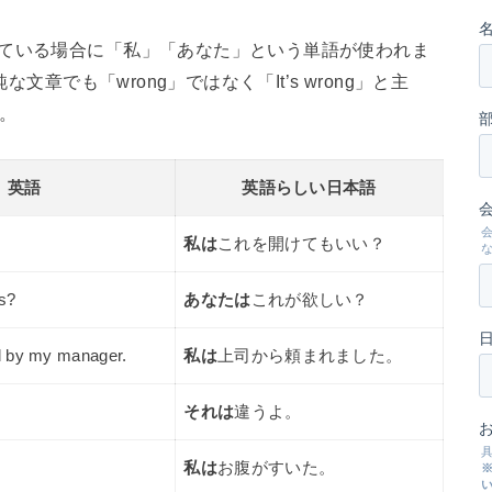
している場合に「私」「あなた」という単語が使われま
文章でも「wrong」ではなく「It’s wrong」と主
。
英語
英語らしい日本語
私は
これを開けてもいい？
is?
あなたは
これが欲しい？
d by my manager.
私は
上司から頼まれました。
それは
違うよ。
私は
お腹がすいた。