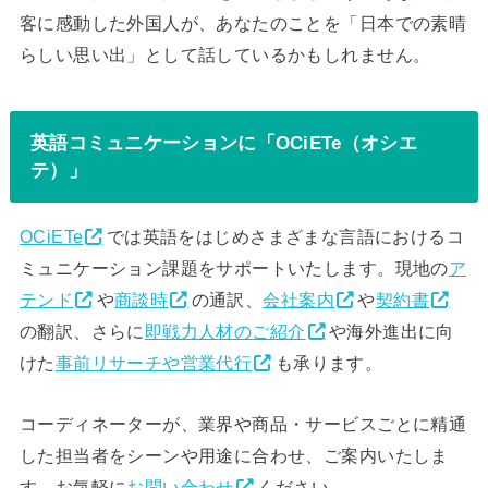
客に感動した外国人が、あなたのことを「日本での素晴
らしい思い出」として話しているかもしれません。
英語コミュニケーションに「OCiETe（オシエ
テ）」
OCiETe
では英語をはじめさまざまな言語におけるコ
ミュニケーション課題をサポートいたします。現地の
ア
テンド
や
商談時
の通訳、
会社案内
や
契約書
の翻訳、さらに
即戦力人材のご紹介
や海外進出に向
けた
事前リサーチや営業代行
も承ります。
コーディネーターが、業界や商品・サービスごとに精通
した担当者をシーンや用途に合わせ、ご案内いたしま
す。お気軽に
お問い合わせ
ください。