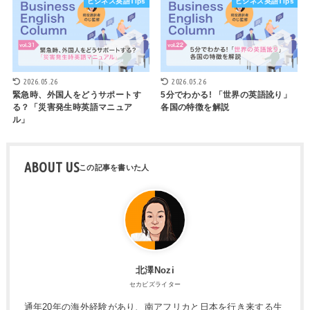
ビジネス英語Tips
ビジネス英語Tips
2026.05.26
2026.05.26
緊急時、外国人をどうサポートす
5分でわかる! 「世界の英語訛り」
る？「災害発生時英語マニュア
各国の特徴を解説
ル」
ABOUT US
北澤Nozi
セカビズライター
通年20年の海外経験があり、南アフリカと日本を行き来する生