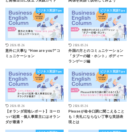
と開催当日に役立つ実践ガイド
関係を英語で説明してみよう
ビジネス英語Tips
ビジネス英語Tips
2026.05.26
2026.05.26
意外に大事な “How are you?”コ
外国の方とのコミュニケーション
ミュニケーション
「タブーの嘘・ホント」ボディー
ランゲージ編
ビジネス英語Tips
ビジネス英語Tips
2026.05.26
2026.05.26
【オランダ現地レポート】ヨーロ
Pleaseが命令口調に聞こえること
ッパ起業・個人事業主にはオラン
も！失礼にならない丁寧な英語表
ダが最適？
現とは