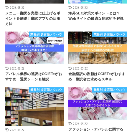
2026.05.22
2026.05.22
メニュー翻訳を完璧に仕上げるポ
海外SEO対策のポイントとは？
イントを解説！翻訳アプリの活用
Webサイトの最適な翻訳術を解説
方法
業界別 多言語ノウハウ
業界別 多言語ノウハウ
2026.05.22
2026.05.22
アパレル業界の通訳はOCiETeがお
金融翻訳の依頼はOCiETeがおすす
すすめ！通訳シーンも解説
め！翻訳者に求めるスキル
業界別 多言語ノウハウ
業界別 多言語ノウハウ
2026.05.22
ファッション・アパレルに関する
2026.05.22