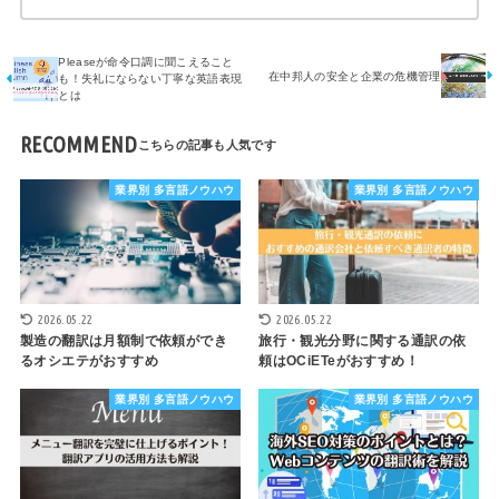
Pleaseが命令口調に聞こえること
在中邦人の安全と企業の危機管理
も！失礼にならない丁寧な英語表現
とは
RECOMMEND
業界別 多言語ノウハウ
業界別 多言語ノウハウ
2026.05.22
2026.05.22
製造の翻訳は月額制で依頼ができ
旅行・観光分野に関する通訳の依
るオシエテがおすすめ
頼はOCiETeがおすすめ！
業界別 多言語ノウハウ
業界別 多言語ノウハウ