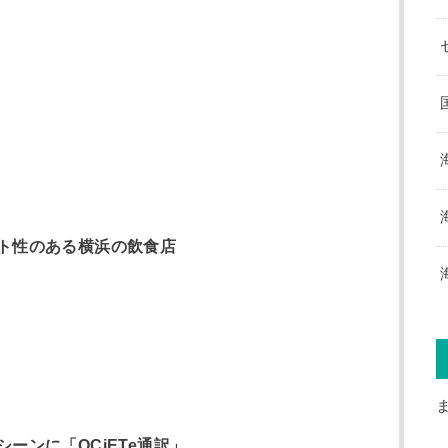
ト性のある横浜の飲食店
ーンに「OCiETe通訳」