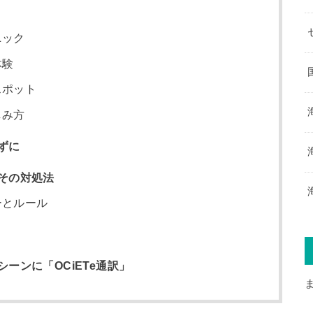
ニック
体験
スポット
しみ方
ずに
その対処法
ーとルール
ーンに「OCiETe通訳」