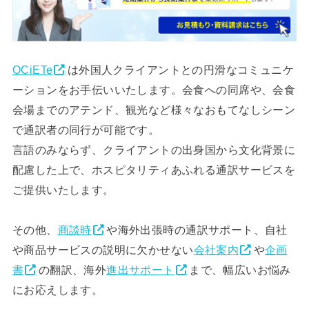
OCiETe
は外国人クライアントとの円滑なコミュニケ
ーションをお手伝いいたします。会食への同席や、会食
会場までのアテンド、観光など様々なおもてなしシーン
で通訳者の同行が可能です。
言語のみならず、クライアントの出身国から文化背景に
配慮した上で、ホスピタリティあふれる通訳サービスを
ご提供いたします。
その他、
商談時
や海外出張時の通訳サポート、自社
や商品サービスの説明に欠かせない
会社案内
や
企画
書
の翻訳、海外
進出サポート
まで、幅広いお悩み
にお応えします。