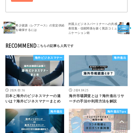
外国人ビジネスパートナーへの共感
希少資源（レアアース）の安定供給
表現集 - 信頼関係を築く英語コミュ
を確保するには
ニケーション術
RECOMMEND
海外ビジネスマナー
海外進出
2024.03.16
2024.04.25
日本と海外のビジネスマナーの違
海外市場調査とは？海外進出リサ
いは？海外ビジネスマナーまとめ
ーチの手法や利用方法を解説
海外進出
海外進出Tips