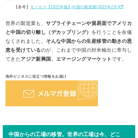
【参考】
モノカク【2022年版】中国の製造業(2022年2月)
世界の製造業も、
サプライチェーンや貿易面でアメリカ
と中国の切り離し（デカップリング）
を行うことを余儀
なくされました。
そんな中国からの生産移管の動きの恩
恵を受けている
のが、これまで中国の対米輸出に寄与し
てきた
アジア新興国、エマージングマーケット
です。
海外ビジネスに役立つ情報をお届け
中国からの工場の移管。世界の工場は今、どこ