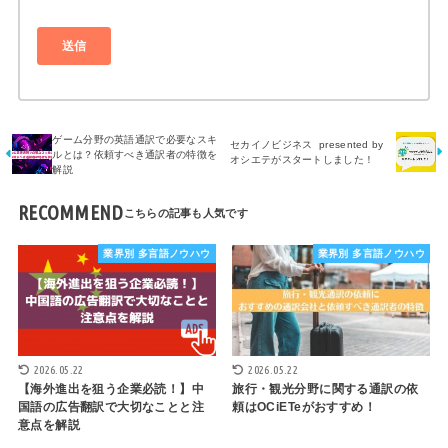
ゲーム分野の英語通訳で必要なスキ
セカイノビジネス presented by
ルとは？依頼すべき通訳者の特徴を
オシエテがスタートしました！
解説
RECOMMEND
業界別 多言語ノウハウ
業界別 多言語ノウハウ
2026.05.22
2026.05.22
【海外進出を狙う企業必読！】中
旅行・観光分野に関する通訳の依
国語の広告翻訳で大切なことと注
頼はOCiETeがおすすめ！
意点を解説