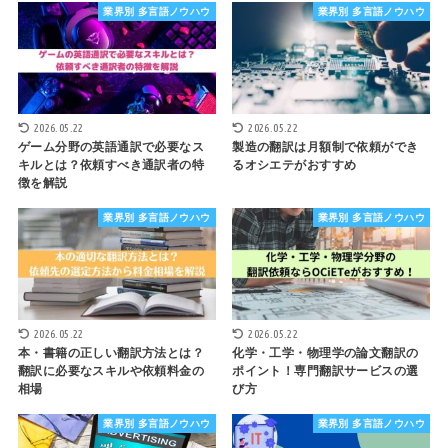
業界別 多言語ノウハウ
業界別 多言語ノウハウ
2026.05.22
2026.05.22
ゲーム分野の英語通訳で必要なス
製造の翻訳は月額制で依頼ができ
キルとは？依頼すべき通訳者の特
るオシエテがおすすめ
徴を解説
業界別 多言語ノウハウ
業界別 多言語ノウハウ
2026.05.22
2026.05.22
本・書籍の正しい翻訳方法とは？
化学・工学・物理学の論文翻訳の
翻訳に必要なスキルや依頼料金の
ポイント！専門翻訳サービスの選
相場
び方
業界別 多言語ノウハウ
業界別 多言語ノウハウ