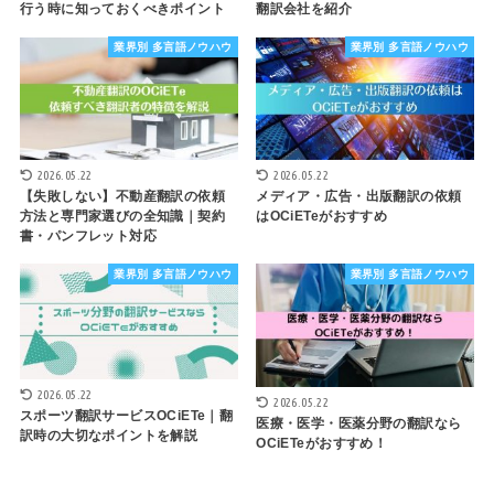
行う時に知っておくべきポイント
翻訳会社を紹介
業界別 多言語ノウハウ
業界別 多言語ノウハウ
2026.05.22
2026.05.22
【失敗しない】不動産翻訳の依頼
メディア・広告・出版翻訳の依頼
方法と専門家選びの全知識｜契約
はOCiETeがおすすめ
書・パンフレット対応
業界別 多言語ノウハウ
業界別 多言語ノウハウ
2026.05.22
2026.05.22
スポーツ翻訳サービスOCiETe｜翻
医療・医学・医薬分野の翻訳なら
訳時の大切なポイントを解説
OCiETeがおすすめ！