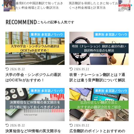
越境ECの中国語翻訳で知っておき
英語翻訳を依頼したときに知ってお
たい料金相場と正しい翻訳方法
くべき料金相場と計算方法
RECOMMEND
業界別 多言語ノウハウ
業界別 多言語ノウハウ
2026.05.22
2026.05.22
大学の学会・シンポジウムの通訳
吹替・ナレーション翻訳とは？通
はOCiETeがおすすめ！
訳とは違う音声翻訳について解説
業界別 多言語ノウハウ
業界別 多言語ノウハウ
2026.05.22
2026.05.22
決算短信などIR情報の英文開示を
広告翻訳のポイントとおすすめの