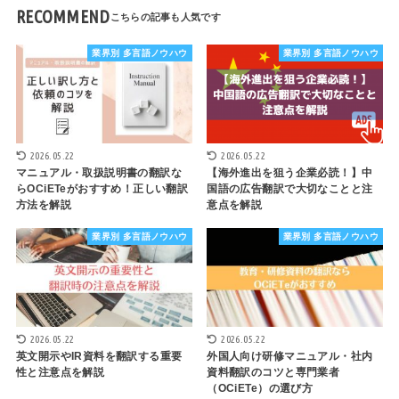
RECOMMEND
業界別 多言語ノウハウ
業界別 多言語ノウハウ
2026.05.22
2026.05.22
マニュアル・取扱説明書の翻訳な
【海外進出を狙う企業必読！】中
らOCiETeがおすすめ！正しい翻訳
国語の広告翻訳で大切なことと注
方法を解説
意点を解説
業界別 多言語ノウハウ
業界別 多言語ノウハウ
2026.05.22
2026.05.22
英文開示やIR資料を翻訳する重要
外国人向け研修マニュアル・社内
性と注意点を解説
資料翻訳のコツと専門業者
（OCiETe）の選び方