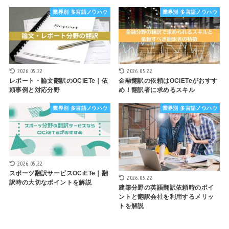
業界別 多言語ノウハウ
業界別 多言語ノウハウ
2026.05.22
2026.05.22
レポート・論文翻訳のOCiETe｜依
金融翻訳の依頼はOCiETeがおすす
頼事例と対応分野
め！翻訳者に求めるスキル
業界別 多言語ノウハウ
業界別 多言語ノウハウ
2026.05.22
スポーツ翻訳サービスOCiETe｜翻
2026.05.22
訳時の大切なポイントを解説
建築分野の英語翻訳依頼時のポイ
ントと翻訳会社を利用するメリッ
トを解説