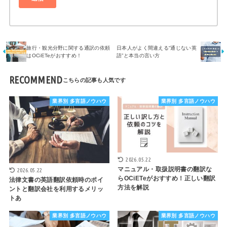
旅行・観光分野に関する通訳の依頼
日本人がよく間違える“通じない英
はOCiETeがおすすめ！
語”と本当の言い方
RECOMMEND
業界別 多言語ノウハウ
業界別 多言語ノウハウ
2026.05.22
マニュアル・取扱説明書の翻訳な
2026.05.22
らOCiETeがおすすめ！正しい翻訳
法律文書の英語翻訳依頼時のポイ
方法を解説
ントと翻訳会社を利用するメリッ
トあ
業界別 多言語ノウハウ
業界別 多言語ノウハウ