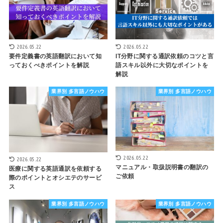
2026.05.22
2026.05.22
要件定義書の英語翻訳において知
IT分野に関する通訳依頼のコツと言
っておくべきポイントを解説
語スキル以外に大切なポイントを
解説
業界別 多言語ノウハウ
業界別 多言語ノウハウ
2026.05.22
2026.05.22
マニュアル・取扱説明書の翻訳の
医療に関する英語通訳を依頼する
ご依頼
際のポイントとオシエテのサービ
ス
業界別 多言語ノウハウ
業界別 多言語ノウハウ