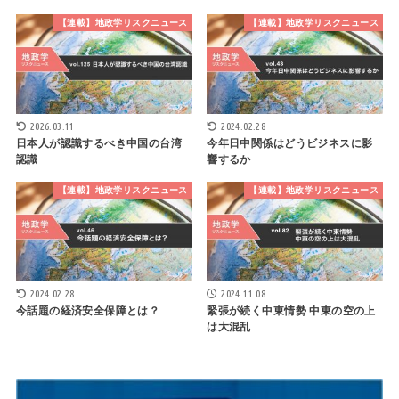
【連載】地政学リスクニュース
【連載】地政学リスクニュース
2026.03.11
2024.02.28
日本人が認識するべき中国の台湾
今年日中関係はどうビジネスに影
認識
響するか
【連載】地政学リスクニュース
【連載】地政学リスクニュース
2024.02.28
2024.11.08
今話題の経済安全保障とは？
緊張が続く中東情勢 中東の空の上
は大混乱