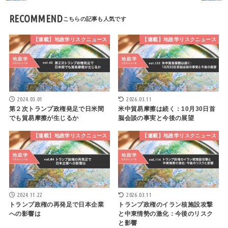
RECOMMEND
【連載】地政学リスクニュース
【連載】地政学リスクニュース
2024.03.01
2026.03.11
第２次トランプ政権発足で日米間
米中貿易摩擦は続く：10月30日首
でも貿易摩擦が生じるか
脳会談の事実と今後の展望
【連載】地政学リスクニュース
【連載】地政学リスクニュース
2024.11.22
2026.03.11
トランプ政権の再発足で日本企業
トランプ政権のイラン核施設攻撃
への影響は
と中東情勢の激化：今後のリスク
と影響