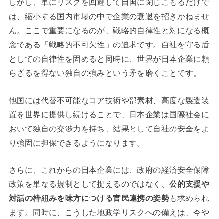
しかし、単にリスクを回避して自国に閉じこもるだけで
は、縮小する国内市場の中で企業の衰退を招きかねませ
ん。ここで重要になるのが、戦略的自律性と対になる概
念である「戦略的不可欠性」の追求です。自社を守る盾
としての自律性を固めると同時に、世界が日本企業に頼
らざるを得ない独自の強みという矛を磨くことです。
他国には代替不可能なコア技術や部素材、高度な製造装
置を世界に提供し続けることで、日本企業は国際社会に
おいて独自の交渉力を持ち、結果として自社の安全をよ
り強固に担保できるようになります。
さらに、これからの日本企業には、政府の経済安全保障
政策を単なる規制として捉えるのではなく、
公的支援や
対話の枠組みを味方につける官民連携の姿勢
も求められ
ます。同時に、こうした地政学リスクへの備えは、今や