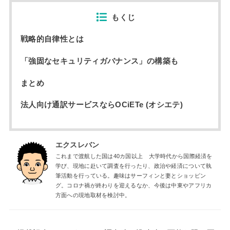
もくじ
戦略的自律性とは
「強固なセキュリティガバナンス」の構築も
まとめ
法人向け通訳サービスならOCiETe (オシエテ)
エクスレバン
これまで渡航した国は40カ国以上 大学時代から国際経済を
学び、現地に赴いて調査を行ったり、政治や経済について執
筆活動を行っている。趣味はサーフィンと妻とショッピン
グ。コロナ禍が終わりを迎えるなか、今後は中東やアフリカ
方面への現地取材を検討中。