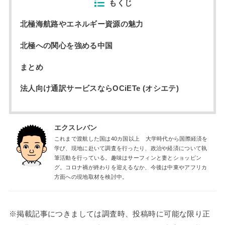
もくじ
北極海航路やエネルギー資源の魅力
北極への関心を強める中国
まとめ
法人向け通訳サービスならOCiETe (オシエテ)
エクスレバン
これまで渡航した国は40カ国以上 大学時代から国際経済を
学び、現地に赴いて調査を行ったり、政治や経済について執
筆活動を行っている。趣味はサーフィンと妻とショッピン
グ。コロナ禍が終わりを迎えるなか、今後は中東やアフリカ
方面への現地取材を検討中。
※掲載記事につきましては調査時、投稿時に可能な限り正