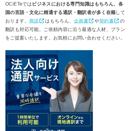
OCiETeでは
ビジネスにおける専門知識はもちろん、各
国の言語・文化に精通する通訳・翻訳者が多く在籍
して
おります。
商談
はもちろん、
企画書
や
契約書
の
翻訳も対応可能。ご依頼内容に沿う最適な人材、プラン
をご提案いたします。お気軽にお問い合わせください。