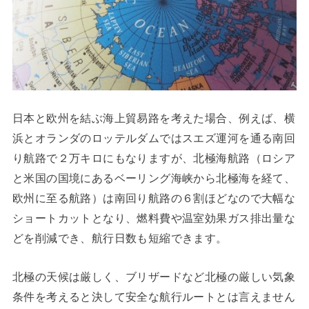
日本と欧州を結ぶ海上貿易路を考えた場合、例えば、横
浜とオランダのロッテルダムではスエズ運河を通る南回
り航路で２万キロにもなりますが、北極海航路（ロシア
と米国の国境にあるベーリング海峡から北極海を経て、
欧州に至る航路）は南回り航路の６割ほどなので大幅な
ショートカットとなり、燃料費や温室効果ガス排出量な
どを削減でき、航行日数も短縮できます。
北極の天候は厳しく、ブリザードなど北極の厳しい気象
条件を考えると決して安全な航行ルートとは言えません