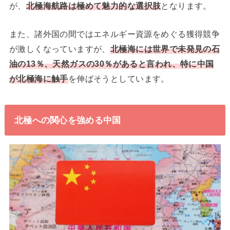
が、
北極海航路は極めて魅力的な選択肢
となります。
また、諸外国の間ではエネルギー資源をめぐる獲得競争
が激しくなっていますが、
北極海には世界で未発見の石
油の13％、天然ガスの30％があると言われ、特に中国
が北極海に触手
を伸ばそうとしています。
北極への関心を強める中国