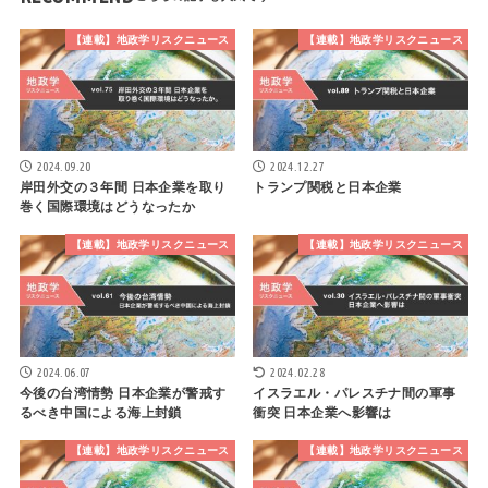
【連載】地政学リスクニュース
【連載】地政学リスクニュース
2024.09.20
2024.12.27
岸田外交の３年間 日本企業を取り
トランプ関税と日本企業
巻く国際環境はどうなったか
【連載】地政学リスクニュース
【連載】地政学リスクニュース
2024.06.07
2024.02.28
今後の台湾情勢 日本企業が警戒す
イスラエル・パレスチナ間の軍事
るべき中国による海上封鎖
衝突 日本企業へ影響は
【連載】地政学リスクニュース
【連載】地政学リスクニュース