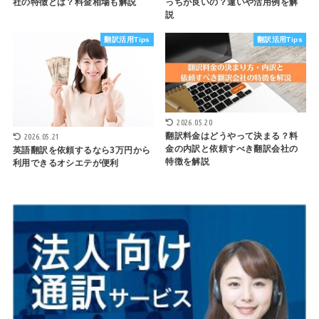
社の特徴とは？料金相場も解説
っちが良いの？違いや活用例を解
説
翻訳活用Tips
翻訳活用Tips
2026.05.20
翻訳料金はどうやって決まる？料
2026.05.21
金の内訳と依頼すべき翻訳会社の
英語翻訳を依頼するなら3万円から
特徴を解説
利用できるオシエテが便利