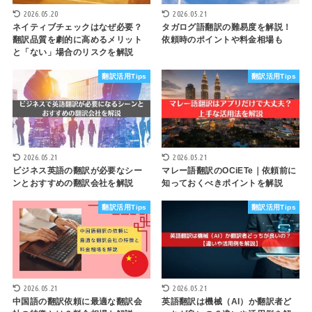
2026.05.20
2026.05.21
ネイティブチェックはなぜ必要？
タガログ語翻訳の難易度を解説！
翻訳品質を劇的に高めるメリット
依頼時のポイントや料金相場も
と「ない」場合のリスクを解説
翻訳活用Tips
翻訳活用Tips
2026.05.21
2026.05.21
ビジネス英語の翻訳が必要なシー
マレー語翻訳のOCiETe｜依頼前に
ンとおすすめの翻訳会社を解説
知っておくべきポイントを解説
翻訳活用Tips
翻訳活用Tips
2026.05.21
2026.05.21
中国語の翻訳依頼に最適な翻訳会
英語翻訳は機械（AI）か翻訳者ど