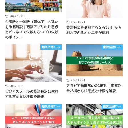
2026.05.21
台湾語と中国語（繁体字）の違い
2026.05.21
を徹底解説｜翻訳アプリの注意点
英語翻訳を依頼するなら3万円から
とビジネスで失敗しないプロ依頼
利用できるオシエテが便利
のポイント
翻訳活用Tips
翻訳活用Tips
2026.05.21
アラビア語翻訳のOCiETe｜翻訳料
2026.05.21
金相場から注意点と特徴を解説
ビジネスメールの英語翻訳は依頼
する方が良い理由を解説
翻訳活用Tips
翻訳活用Tips