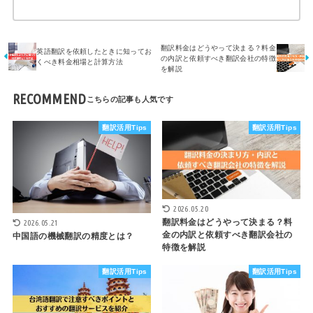
翻訳料金はどうやって決まる？料金
英語翻訳を依頼したときに知ってお
の内訳と依頼すべき翻訳会社の特徴
くべき料金相場と計算方法
を解説
RECOMMEND
翻訳活用Tips
翻訳活用Tips
2026.05.20
翻訳料金はどうやって決まる？料
2026.05.21
金の内訳と依頼すべき翻訳会社の
中国語の機械翻訳の精度とは？
特徴を解説
翻訳活用Tips
翻訳活用Tips