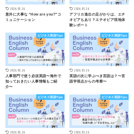
2026.05.26
2026.05.26
意外に大事な “How are you?”コ
アフリカ進出の足がかりは、エチ
ミュニケーション
オピアもあり？エチオピア現地体
験レポート
ビジネス英語Tips
ビジネス英語Tips
2026.05.26
2026.05.26
人事部門で使う必須英語〜海外で
英語の次に学ぶべき言語は？〜言
知っておきたい人事情報もご紹
語学視点からの考察〜
介〜
ビジネス英語Tips
ビジネス英語Tips
2026.05.26
2026.05.26