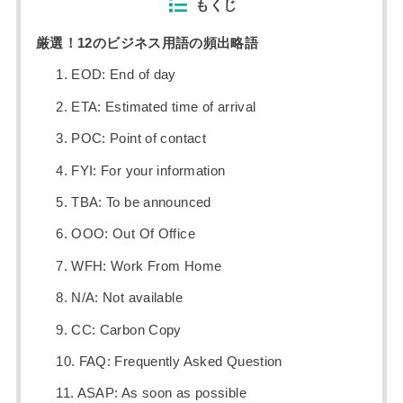
もくじ
厳選！12のビジネス用語の頻出略語
1. EOD: End of day
2. ETA: Estimated time of arrival
3. POC: Point of contact
4. FYI: For your information
5. TBA: To be announced
6. OOO: Out Of Office
7. WFH: Work From Home
8. N/A: Not available
9. CC: Carbon Copy
10. FAQ: Frequently Asked Question
11. ASAP: As soon as possible