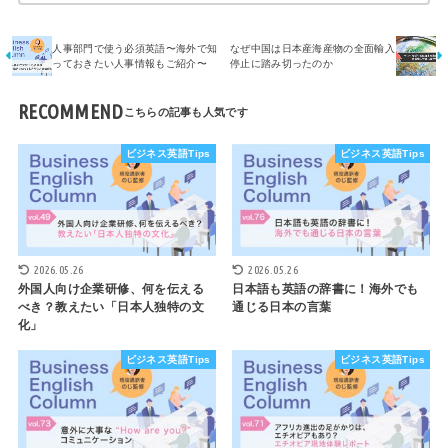
人事部門で使う必須英語〜海外で知
なぜ中国は日本産海産物の全面輸入
っておきたい人事情報もご紹介〜
停止に踏み切ったのか
RECOMMEND
ビジネス英語Tips
ビジネス英語Tips
2026.05.26
2026.05.26
外国人向け企業研修、何を伝える
日本語も英語の辞書に！海外でも
べき？教えたい「日本人独特の文
通じる日本の言葉
化」
ビジネス英語Tips
ビジネス英語Tips