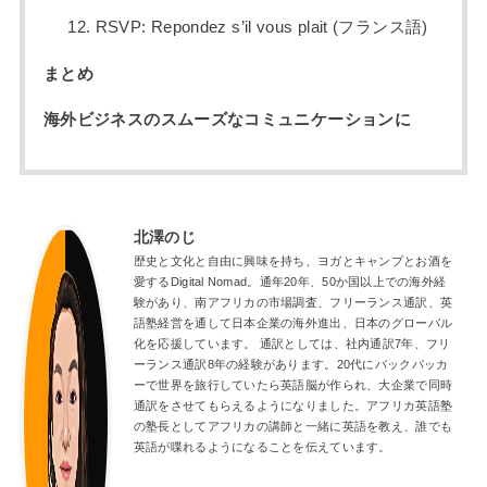
12. RSVP: Repondez s’il vous plait (フランス語)
まとめ
海外ビジネスのスムーズなコミュニケーションに
北澤のじ
歴史と文化と自由に興味を持ち、ヨガとキャンプとお酒を
愛するDigital Nomad。通年20年、50か国以上での海外経
験があり、南アフリカの市場調査、フリーランス通訳、英
語塾経営を通して日本企業の海外進出、日本のグローバル
化を応援しています。 通訳としては、社内通訳7年、フリ
ーランス通訳8年の経験があります。20代にバックパッカ
ーで世界を旅行していたら英語脳が作られ、大企業で同時
通訳をさせてもらえるようになりました。アフリカ英語塾
の塾長としてアフリカの講師と一緒に英語を教え、誰でも
英語が喋れるようになることを伝えています。