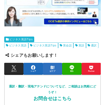
ビジネス英語Tips
ビジネス英語
ビジネス英語Tips
英会話
英語
通訳
シェアもお願いします！
ポスト
シェア
はてブ
送る
Pocket
通訳・翻訳・現地アテンドについてなど、ご相談はお気軽にど
うぞ！
お問合せはこちら