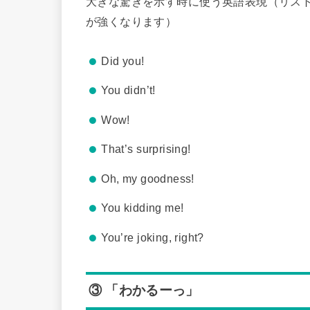
大きな驚きを示す時に使う英語表現（リス
が強くなります）
Did you!
You didn’t!
Wow!
That’s surprising!
Oh, my goodness!
You kidding me!
You’re joking, right?
③ 「わかるーっ」