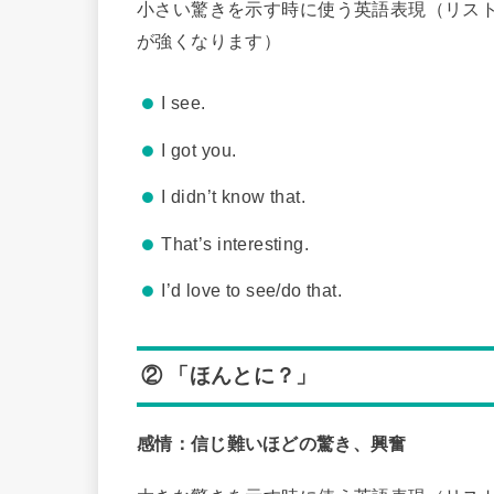
小さい驚きを示す時に使う英語表現（リス
が強くなります）
I see.
I got you.
I didn’t know that.
That’s interesting.
I’d love to see/do that.
② 「ほんとに？」
感情：信じ難いほどの驚き、興奮