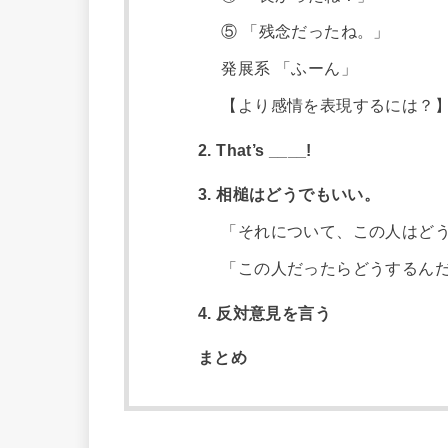
⑤ 「残念だったね。」
発展系 「ふーん」
【より感情を表現するには？
2. That’s ____!
3. 相槌はどうでもいい。
「それについて、この人はど
「この人だったらどうするん
4. 反対意見を言う
まとめ