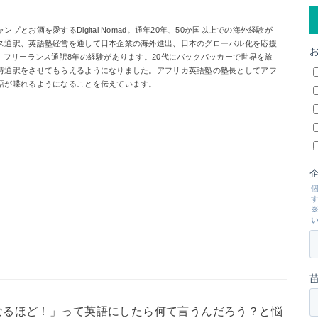
とお酒を愛するDigital Nomad。通年20年、50か国以上での海外経験が
ス通訳、英語塾経営を通して日本企業の海外進出、日本のグローバル化を応援
、フリーランス通訳8年の経験があります。20代にバックパッカーで世界を旅
時通訳をさせてもらえるようになりました。アフリカ英語塾の塾長としてアフ
語が喋れるようになることを伝えています。
なるほど！」って英語にしたら何て言うんだろう？と悩