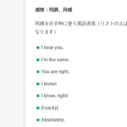
感情：同調、同感
同感を示す時に使う英語表現（リストの上
なります）
I hear you.
I’m the same.
You are right.
I know!
I know, right!
Exactly!
Absolutely.