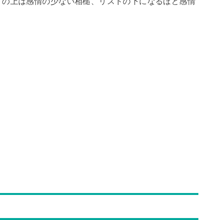
トの上は感情の少ない相槌、リストの下になるほど感情