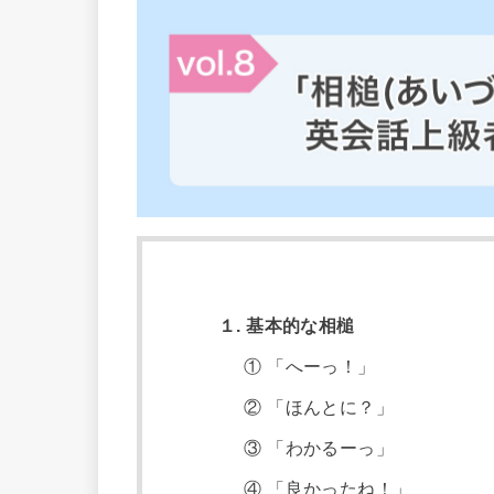
１. 基本的な相槌
① 「へーっ！」
② 「ほんとに？」
③ 「わかるーっ」
④ 「良かったね！」