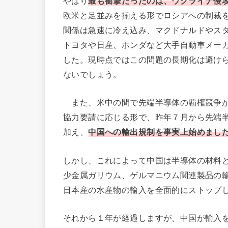
やはり
最も衝撃だったのは、ウクライナ侵
欧米と足並みを揃える形でロシアへの制裁
関係は急速に冷え込み、マクドナルドやス
トヨタや日産、ホンダなど大手自動車メー
した。現時点ではこの問題の長期化は避け
ないでしょう。
また、米中の間で先端半導体の覇権競争が
協力要請に応じる形で、昨年７月から先端半
加え、
中国への輸出規制を事実上始めまし
しかし、これによって中国は半導体の材料
少金属ガリウム、ゲルマニウム関連製品の
日本産の水産物の輸入を全面的にストップ
それから１年が経過しますが、中国が輸入