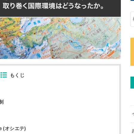
もくじ
制
 (オシエテ)