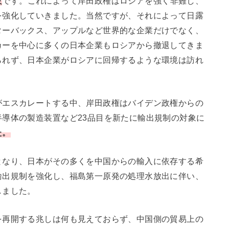
攻
です。これによって岸田政権はロシアを強く非難し、
を強化していきました。当然ですが、それによって日露
ターバックス、アップルなど世界的な企業だけでなく、
カーを中心に多くの日本企業もロシアから撤退してきま
られず、日本企業がロシアに回帰するような環境は訪れ
エスカレートする中、岸田政権はバイデン政権からの
導体の製造装置など23品目を新たに輸出規制の対象に
た。
となり、日本がその多くを中国からの輸入に依存する希
輸出規制を強化し、福島第一原発の処理水放出に伴い、
しました。
を再開する兆しは何も見えておらず、中国側の貿易上の