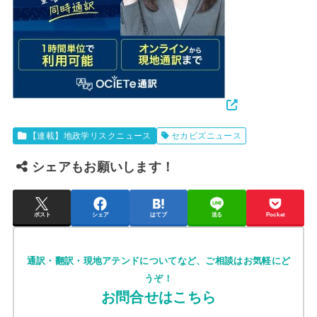
【連載】地政学リスクニュース
セカビズニュース
シェアもお願いします！
ポスト
シェア
はてブ
送る
Pocket
通訳・翻訳・現地アテンドについてなど、ご相談はお気軽にど
うぞ！
お問合せはこちら