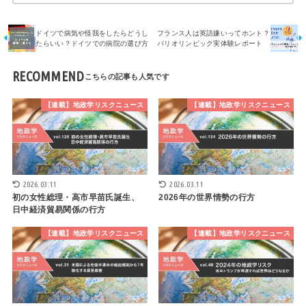
ドイツで病気や怪我をしたらどうし
フランス人は英語嫌いってホント？
たらいい？ドイツでの病院の選び方
パリオリンピック実体験レポート
RECOMMEND
【連載】地政学リスクニュース
【連載】地政学リスクニュース
2026.03.11
2026.03.11
初の女性総理・高市早苗氏誕生、
2026年の世界情勢の行方
日中経済貿易関係の行方
【連載】地政学リスクニュース
【連載】地政学リスクニュース