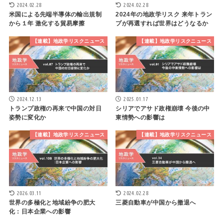
2024.02.28
2024.02.28
米国による先端半導体の輸出規制
2024年の地政学リスク 来年トラン
から１年 激化する貿易摩擦
プが再選すれば世界はどうなるか
【連載】地政学リスクニュース
【連載】地政学リスクニュース
2024.12.13
2025.01.17
トランプ政権の再来で中国の対日
シリアでアサド政権崩壊 今後の中
姿勢に変化か
東情勢への影響は
【連載】地政学リスクニュース
【連載】地政学リスクニュース
2026.03.11
2024.02.28
世界の多極化と地域紛争の肥大
三菱自動車が中国から撤退へ
化：日本企業への影響