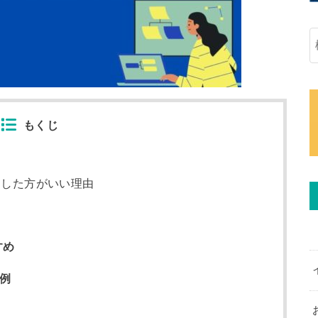
もくじ
るした方がいい理由
すめ
書例