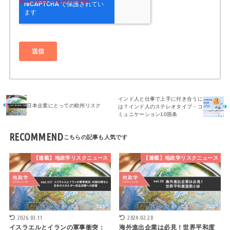
インド人と仕事で上手に付き合うに
日本企業にとっての欧州リスク
は？インド人のステレオタイプ・コ
ミュニケーション10箇条
RECOMMEND
【連載】地政学リスクニュース
【連載】地政学リスクニュース
2026.03.11
2024.02.28
イスラエルとイランの軍事衝突：
海外進出企業は必見！世界平和度