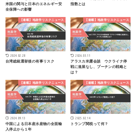
米国の関与と日本のエネルギー安
指数とは
全保障への影響
【連載】地政学リスクニュース
【連載】地政学リスクニュース
2024.02.28
2026.03.11
台湾総統選挙後の有事リスク
アラスカ米露会談 ウクライナ停
戦に進展なし、プーチンの戦略と
は？
【連載】地政学リスクニュース
【連載】地政学リスクニュース
2024.09.13
2025.02.14
中国による日本産水産物の全面輸
トランプ関税って何？
入停止から１年